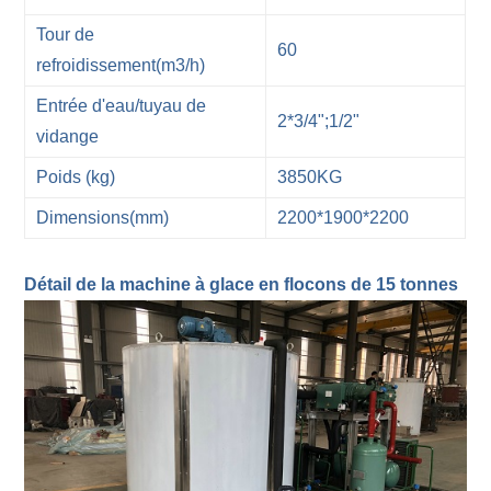
Tour de
60
refroidissement(m3/h)
Entrée d'eau/tuyau de
2*3/4";1/2"
vidange
Poids (kg)
3850KG
Dimensions(mm)
2200*1900*2200
Détail de la machine à glace en flocons de 15 tonnes