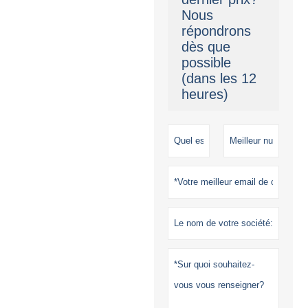
conséquence
suggérez
Nous
d'expédier par
répondrons
LCL, moins
dès que
cher et facile à
possible
organiser
(dans les 12
heures)