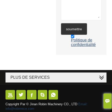
soumettre
Politique de
confidentialité
PLUS DE SERVICES






Copyright Par © Jinan Robin Machinery CO., LTD
Email:
info@robinnice.com