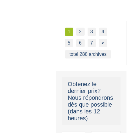
1
2
3
4
5
6
7
>
total 288 archives
Obtenez le
dernier prix?
Nous répondrons
dès que possible
(dans les 12
heures)