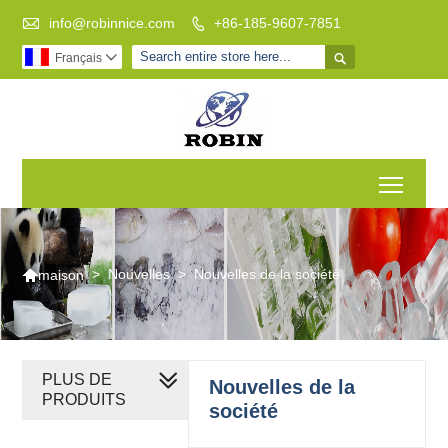

info@robinnice.com
+86-185-9607-7851


Français

Toggl

>
Nouvelles
>
Nouvelles de la société
maison
PLUS DE
Nouvelles de la
PRODUITS
société